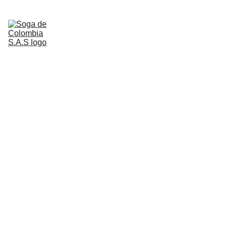
Inicio
Quienes Somos
Servicios
NUESTROS 
Nuestros Clientes
CLIENTES
Contactenos