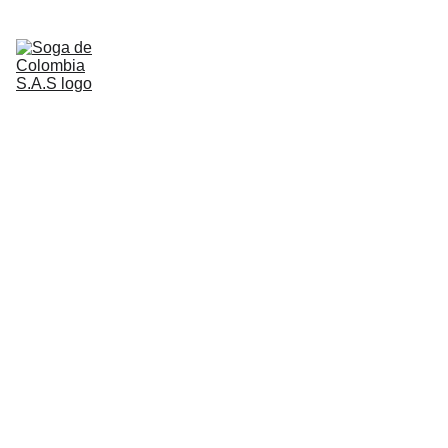
Inicio
Soluciones que dan 
Quienes Somos
Servicios
gusto!
Nuestros Clientes
Contactenos